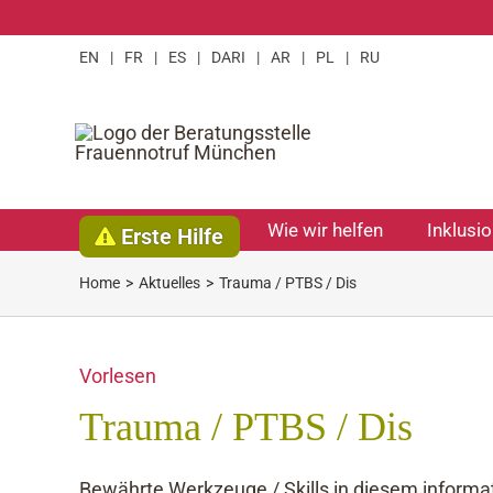
Zum
Inhalt
EN
|
FR
|
ES
|
DARI
|
AR
|
PL
|
RU
springen
Wie wir helfen
Inklusi
Erste Hilfe
Home
Aktuelles
Trauma / PTBS / Dis
Vorlesen
Trauma / PTBS / Dis
Bewährte Werkzeuge / Skills in diesem informat