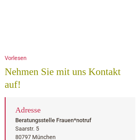
For
Terminvereinbarung unter
089 – 76 37 37
Akt
Inf
Kon
Vorlesen
Suc
nach
Nehmen Sie mit uns Kontakt
auf!
Adresse
Beratungsstelle Frauen*notruf
Saarstr. 5
80797 München