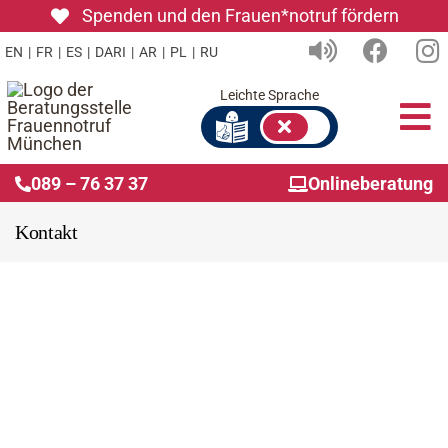
Zum
Spenden und den Frauen*notruf fördern
Inhalt
EN
|
FR
|
ES
|
DARI
|
AR
|
PL
|
RU
springen
Leichte Sprache
To
Nav
089 – 76 37 37
Onlineberatung
Ers
Kontakt
Wie
Ink
Übe
Gru
Wir beraten Sie.