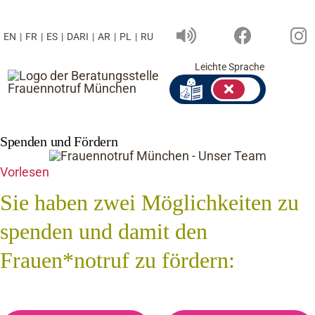
Zum
Spenden und den Frauen*notruf fördern
Inhalt
EN
|
FR
|
ES
|
DARI
|
AR
|
PL
|
RU
springen
Leichte Sprache
Spenden und Fördern
Vorlesen
Sie haben zwei Möglichkeiten zu
spenden und damit den
Frauen*notruf zu fördern: