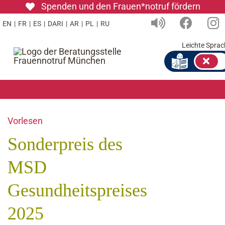
Zum
Spenden und den Frauen*notruf fördern
Inhalt
EN
|
FR
|
ES
|
DARI
|
AR
|
PL
|
RU
springen
Leichte Sprac
Vorlesen
Sonderpreis des
MSD
Gesundheitspreises
2025