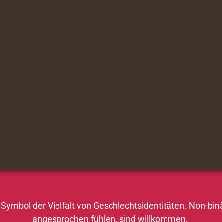
n Symbol der Vielfalt von Geschlechtsidentitäten. Non-binä
angesprochen fühlen, sind willkommen.