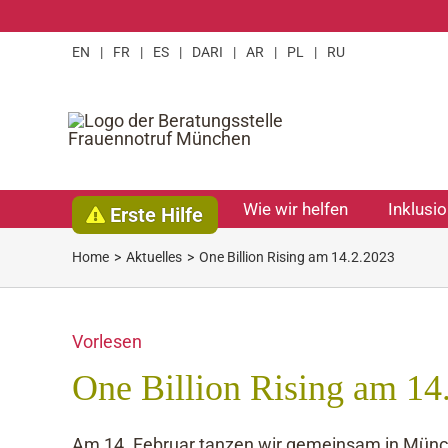
Zum
Inhalt
EN
|
FR
|
ES
|
DARI
|
AR
|
PL
|
RU
springen
Wie wir helfen
Inklusi
Erste Hilfe
Home
Aktuelles
One Billion Rising am 14.2.2023
Vorlesen
One Billion Rising am 14
Am 14. Februar tanzen wir gemeinsam in Münch