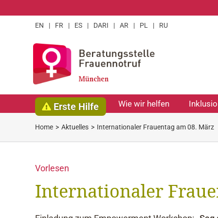
Zum
Inhalt
EN
|
FR
|
ES
|
DARI
|
AR
|
PL
|
RU
springen
Wie wir helfen
Inklusi
Erste Hilfe
Home
Aktuelles
Internationaler Frauentag am 08. März
Vorlesen
Internationaler Frau