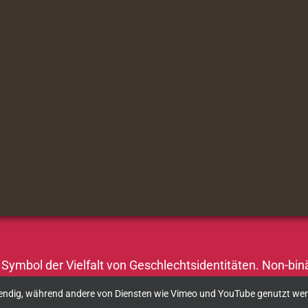
n Symbol der Vielfalt von Geschlechtsidentitäten. Non-binä
angesprochen fühlen, sind willkommen.
twendig, während andere von Diensten wie Vimeo und YouTube genutzt we