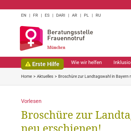
Zum
Inhalt
EN
|
FR
|
ES
|
DARI
|
AR
|
PL
|
RU
springen
Wie wir helfen
Inklusi
Erste Hilfe
Home
Aktuelles
Broschüre zur Landtagswahl in Bayern n
Vorlesen
Broschüre zur Landta
neu erschienen!