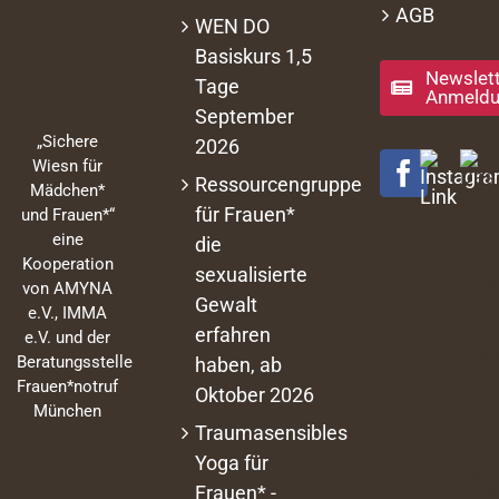
AGB
WEN DO
Basiskurs 1,5
Newslett
Tage
Anmeld
September
„Sichere
2026
Wiesn für
Ressourcengruppe
Mädchen*
für Frauen*
und Frauen*“
eine
die
Kooperation
sexualisierte
von AMYNA
Gewalt
e.V., IMMA
erfahren
e.V. und der
Beratungsstelle
haben, ab
Frauen*notruf
Oktober 2026
München
Traumasensibles
Yoga für
Frauen* -