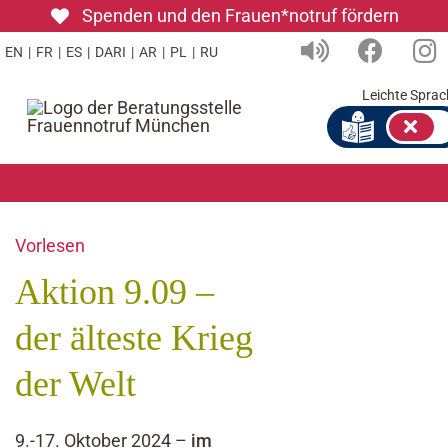
Zum
Spenden und den Frauen*notruf fördern
Inhalt
EN
|
FR
|
ES
|
DARI
|
AR
|
PL
|
RU
springen
Leichte Sprac
Vorlesen
Aktion 9.09 –
der älteste Krieg
der Welt
9.-17. Oktober 2024 –
im