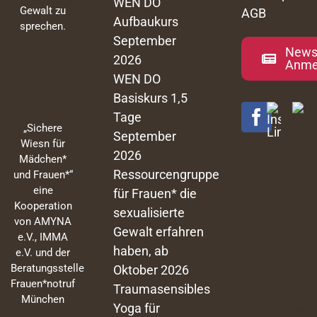
WEN DO
Gewalt zu
AGB
Aufbaukurs
sprechen.
September
Newsl
2026
Anme
WEN DO
Basiskurs 1,5
Tage
„Sichere
September
Wiesn für
2026
Mädchen*
Ressourcengruppe
und Frauen*“
eine
für Frauen* die
Kooperation
sexualisierte
von AMYNA
Gewalt erfahren
e.V., IMMA
haben, ab
e.V. und der
Beratungsstelle
Oktober 2026
Frauen*notruf
Traumasensibles
München
Yoga für