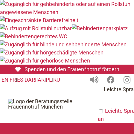
Zum
Spenden und den Frauen*notruf fördern
Inhalt
EN
|
FR
|
ES
|
DARI
|
AR
|
PL
|
RU
springen
Leichte Spr
Leichte Spr
an