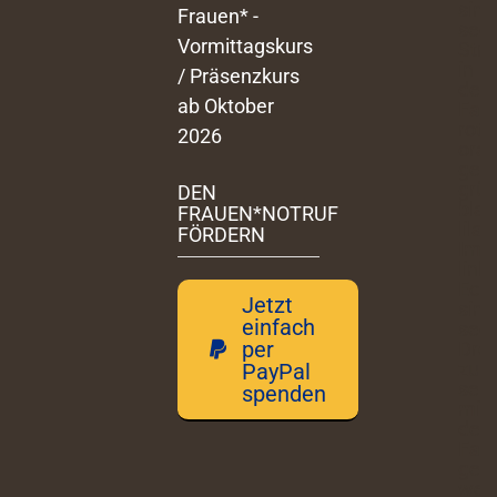
Frauen* -
Vormittagskurs
/ Präsenzkurs
ab Oktober
2026
DEN
FRAUEN*NOTRUF
FÖRDERN
Jetzt
einfach
per
PayPal
spenden