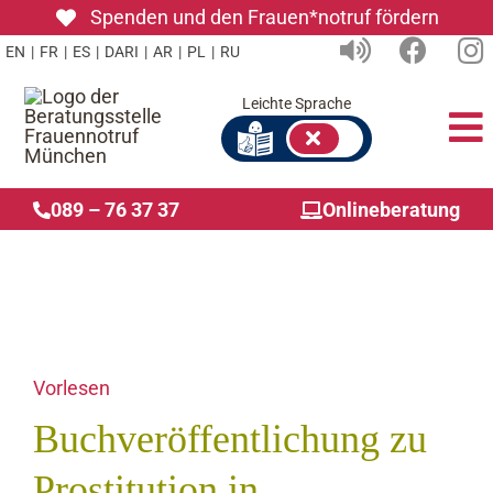
Zum
Spenden und den Frauen*notruf fördern
Inhalt
EN
|
FR
|
ES
|
DARI
|
AR
|
PL
|
RU
springen
Leichte Sprache
To
Na
089 – 76 37 37
Onlineberatung
E
W
I
Vorlesen
Ü
Buchveröffentlichung zu
G
Prostitution in