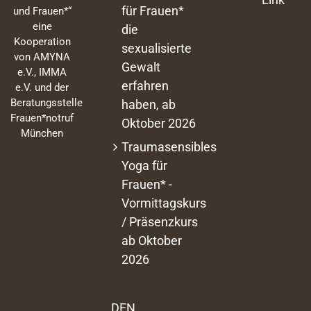
für Frauen*
und Frauen*“
eine
die
Kooperation
sexualisierte
von AMYNA
Gewalt
e.V., IMMA
erfahren
e.V. und der
Beratungsstelle
haben, ab
Frauen*notruf
Oktober 2026
München
Traumasensibles
Yoga für
Frauen* -
Vormittagskurs
/ Präsenzkurs
ab Oktober
2026
DEN