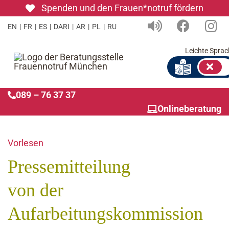
Zum
Spenden und den Frauen*notruf fördern
Inhalt
EN
|
FR
|
ES
|
DARI
|
AR
|
PL
|
RU
springen
Leichte Sprac
089 – 76 37 37
Onlineberatung
Vorlesen
Pressemitteilung
von der
Aufarbeitungskommission