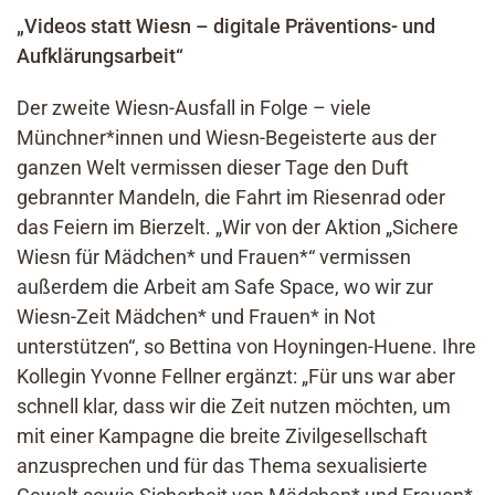
For
„
Videos statt Wiesn – digitale Präventions- und
Aufklärungsarbeit“
Akt
Der zweite Wiesn-Ausfall in Folge – viele
Inf
Münchner*innen und Wiesn-Begeisterte aus der
Kon
ganzen Welt vermissen dieser Tage den Duft
gebrannter Mandeln, die Fahrt im Riesenrad oder
Suc
das Feiern im Bierzelt. „Wir von der Aktion „Sichere
nach
Wiesn für Mädchen* und Frauen*“ vermissen
außerdem die Arbeit am Safe Space, wo wir zur
Wiesn-Zeit Mädchen* und Frauen* in Not
unterstützen“, so Bettina von Hoyningen-Huene. Ihre
Kollegin Yvonne Fellner ergänzt: „Für uns war aber
schnell klar, dass wir die Zeit nutzen möchten, um
mit einer Kampagne die breite Zivilgesellschaft
anzusprechen und für das Thema sexualisierte