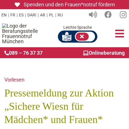
Zum
Spenden und den Frauen*notruf fördern
Inhalt
EN
|
FR
|
ES
|
DARI
|
AR
|
PL
|
RU
springen
Leichte Sprache
To
Nav
089 – 76 37 37
Onlineberatung
Ers
Wie
Vorlesen
Pressemeldung zur Aktion
Ink
„Sichere Wiesn für
Übe
Mädchen* und Frauen*
Gru