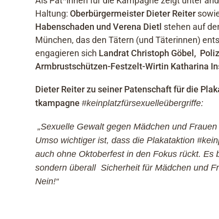
Als Pat*innen für die Kampagne zeigt unter an
Haltung:
Oberbürgermeister Dieter Reiter
sowie
Habenschaden und Verena Dietl
stehen auf den
München, das den Tätern (und Täterinnen) ents
engagieren sich
Landrat Christoph Göbel,
Poli
Armbrustschützen-Festzelt-Wirtin Katharina 
Dieter Reiter zu seiner Patenschaft für die P
lak
tkampagne
#keinplatzfürsexuelleübergriffe:
„Sexuelle Gewalt gegen Mädchen und Frauen gib
Umso wichtiger ist, dass die Plakataktion #kei
auch ohne Oktoberfest in den Fokus rückt. Es b
sondern überall Sicherheit für Mädchen und Fr
Nein!“