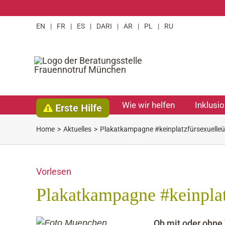
Zum
Inhalt
EN
|
FR
|
ES
|
DARI
|
AR
|
PL
|
RU
springen
Wie wir helfen
Inklusi
Erste Hilfe
Home
Aktuelles
Plakatkampagne #keinplatzfürsexuelleüb
Vorlesen
Plakatkampagne #keinplat
„Ob
mit
oder ohne 