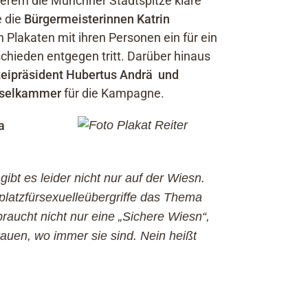
derem die Münchner Stadtspitze klare
 die
Bürgermeisterinnen Katrin
 Plakaten mit ihren Personen ein für ein
chieden entgegen tritt. Darüber hinaus
zeipräsident Hubertus Andrä
und
Inselkammer
für die Kampagne.
a
t es leider nicht nur auf der Wiesn.
nplatzfürsexuelleübergriffe das Thema
raucht nicht nur eine „S
ichere Wiesn“,
auen, wo immer sie sind. Nein heißt