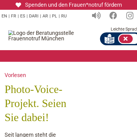
Zum
Spenden und den Frauen*notruf fördern
Inhalt
EN
|
FR
|
ES
|
DARI
|
AR
|
PL
|
RU
springen
Leichte Sprac
Vorlesen
Photo-Voice-
Projekt. Seien
Sie dabei!
Seit langem steht die