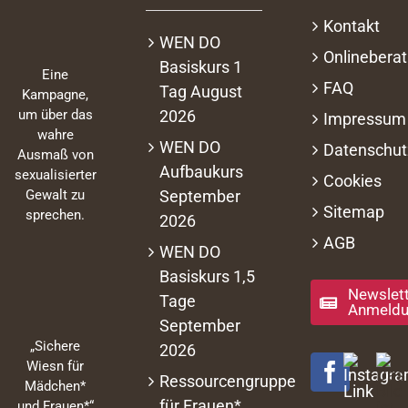
Kontakt
WEN DO
Onlinebera
Basiskurs 1
Eine
FAQ
Tag August
Kampagne,
2026
um über das
Impressum
wahre
WEN DO
Datenschut
Ausmaß von
Aufbaukurs
sexualisierter
Cookies
September
Gewalt zu
Sitemap
sprechen.
2026
AGB
WEN DO
Basiskurs 1,5
Newslett
Tage
Anmeld
September
„Sichere
2026
Wiesn für
Ressourcengruppe
Mädchen*
für Frauen*
und Frauen*“