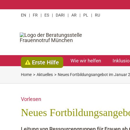
Zum
Inhalt
EN
|
FR
|
ES
|
DARI
|
AR
|
PL
|
RU
springen
Wie wir helfen
Inklusi
Erste Hilfe
Home
Aktuelles
Neues Fortbildungsangebot im Januar 
Vorlesen
Neues Fortbildungsangeb
Leitung von Ressourcengruppen für Frauen ab 