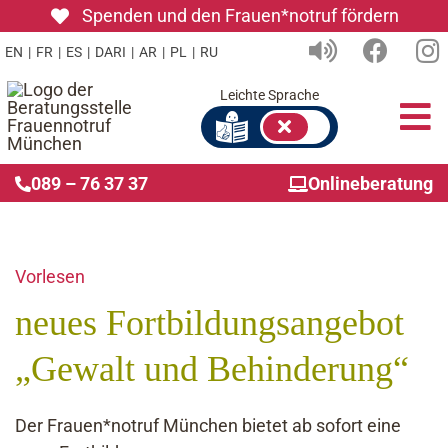
Zum
Spenden und den Frauen*notruf fördern
Inhalt
EN
|
FR
|
ES
|
DARI
|
AR
|
PL
|
RU
springen
Leichte Sprache
To
Nav
089 – 76 37 37
Onlineberatung
Ers
Wie
Vorlesen
neues Fortbildungsangebot
Ink
„Gewalt und Behinderung“
Übe
Gru
Der Frauen*notruf München bietet ab sofort eine